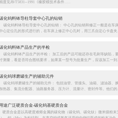
精度见JB/T5831--1991《橡胶模技术条件......
碳化钨料钵导柱导套中心孔的钻销
碳化钨料钵导柱导套中心孔的钻销： 中心孔的钻销和修正一般是在车
中心定位孔的形式进行的，在车床上修正中心孔时，用三爪自定心卡盘夹....
碳化钨料钵产品生产的半检
碳化钨料钵产品生产的半检： 加工后的产品可能还存在毛刺等缺陷，
寸测量，看是否符合图纸要求，如果某一型号为批量生产，应该加工一到....
碳化钨球磨罐生产的辅助元件
碳化钨球磨罐生产的辅助元件： 包括油管、管接头、油箱、滤油器、
加热器、集流分配器、油路服务器、压力计、流量计、密封件等。他们的....
用途广泛硬质合金-碳化钨基硬质合金
硬质合金是以高硬度难熔金属的碳化物（碳化钨、碳化钛）微米级粉末为
i）、钼（Mo）为粘结剂，在真空炉或氢气还原炉中烧结而成的粉末冶金....