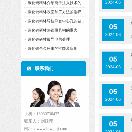
2024-06
碳化钨料钵介绍离子注入技术的...
碳化钨料钵表面加工方法的选择
碳化钨料钵导柱导套中心孔的钻...
05
碳化钨研钵热锻模具钢的退火
2024-06
碳化钨研钵镀导电层处理
碳化钨合金粉末的性能及应用
05
2024-06
联系我们
05
2024-06
手机：13930736437
联系人：刘经理
05
网址：www.htwgmj.com
2024-06