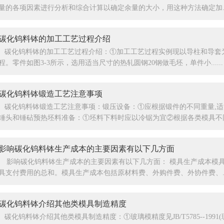
量的各项因素进行分析和综合计算以确定余量的大小，用这种方法确定加....
碳化钨料钵的加工工艺过程介绍
碳化钨料钵的加工工艺过程介绍：①加工工艺过程实例现以导柱和导套
程。零件如图3-3所示，选用适当尺寸的热轧圆钢20钢做毛坯，单件小......
碳化钨料钵锻造工艺注意事项
碳化钨料钵锻造工艺注意事项：锻压设备：①应根据锻件的不同重量,
锤头和锤砧预热坯料准备：①坯料下料时应以冷锯为宜②根据各类模具不同...
影响碳化钨料钵生产成本的主要因素有以下几方面
影响碳化钨料钵生产成本的主要因素有以下几方面： 模具生产成本模
具支付费用的总和。模具生产成本包括原材料费、外购件费、外协件费、....
​碳化钨料钵介绍其他类模具制造精度
碳化钨料钵介绍其他类模具制造精度：①玻璃模精度见JB/T5785--199