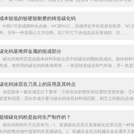
成本较低的较硬较耐磨的铸造碳化钨
W和C可形成两种化合物：WC和W2C，其物理化学性质差别有异。W
构，另外一种是面心立方结构，在2785℃下由包晶反应形成的，仅......
碳化钨基堆焊金属的组成部分
碳化钨堆焊层是由胎体材料和嵌在其中的碳化钨颗粒组成的。胎体材料
构成。堆焊用的碳化钨焊条有两类，一类是铸造碳化钨气焊条，另一类是以...
碳化钨涂层在刀具上的应用及其特点
涂层基体一般应满足以下要求：①有良好的韧性和抗塑性变形性能；②
硬度和强度；③化学成分要与碳化钨涂层材料相匹配，相互之间黏结必须很...
超细碳化钨粉是如何生产制作的？
碳化钨粉制作方法具体为：1、直接碳化还原法直接碳化还原法是一种
从钨的氧化物中提取钨并直接碳化。2、机械合金化法机械合金化通常又称...