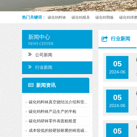
热门关键词：
碳化钨料钵
碳化钨模具
碳化钨鄂板
碳化钨球
新闻中心
行业新闻
NEWS CENTER
公司新闻
05
行业新闻
2024-06
新闻资讯
05
碳化钨料钵真空烧结法介绍和安...
2024-06
碳化钨料钵产品生产的半检
碳化钨研钵零件表面粗糙度
05
成本较低的较硬较耐磨的铸造碳...