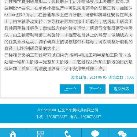
导柱和学食的研膺加工，其目的在于进步提高校加工表面的质量.以
达到设计要求。在单件小批生产中可以采用简单的研磨工具，如图3-
6和ntr图3.7所示。在普通车床上进行研磨。研磨时将导柱安装在车床
上，由主轴带动旋转，在导柱表面均匀涂上研磨剂，然后套上研磨工
具并用手将其握住，做轴线方向的往复运动。研磨导套和研磨导柱类
似，由主轴带动研磨工具旋转，手握套在研具上的导套，做轴线方向
的往复直线运动。调节研具上的调整螺钉和螺母，可以调整研磨套的
直径，以控制研磨量的大小。
导柱和导套的工艺过程可以归纳为:备料-粗加工和半精加工阶段→热
处理一精加工阶段→光整加工阶段。工艺过程划分加工阶段的目的是
保证加工质量、合理使用设备、便于安排热处理工序。
发表日期：2024-06-05 浏览次数：1006
上一个
下一个
返回列表
© Copyright 任丘市华腾模具有限公司
手机：
13930736437
电话：
13930736437