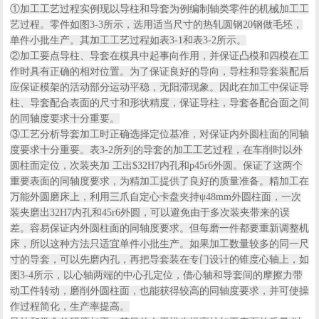
①加工工艺过程实例现以导柱和导套为例编制轴类零件的机械加工工
艺过程。零件如图3-3所示，选用适当尺寸的热轧圆钢20钢做毛坯，
单件小批生产。其加工工艺过程如表3-1和表3-2所示。
②加工要点导柱、导套在模具中起事向作用，并保证凸模和四模在工
作时具有正确的相对位置。为了保证良好的导向，导柱和导套装配后
应保证模架的活动部分运动平稳，无阳滞现象。因此在加工中保证导
柱、导套配合表面的尺寸和形状精度，保证导柱，导套各配合面之间
的同轴度要求十分重要。
③工艺分析导套加工时正确选择定位基准，对保证内外圆柱面的同轴
度要求十分重要。表3-2所列的导套的加工工艺过程，在车削时以外
圆柱面定位，次装夹加 工出$32H7内孔和p45r6外圆。保证了这两个
重要表面的同轴度要求，为精加工提供了良好的质量准备。精加工在
万能外圆磨床上，利用三爪自定心卡盘夹持ψ48mm外圆柱面，一次
装夹磨出32H7内孔和45r6外圆，可以避免由于多次装夹带来的误
差。容易保证内外圆柱面的同轴度要求。但每磨一件都要重新调整机
床，所以这种方法只适宜单件小批生产。如果加工数量较多的同一尺
寸的导套，可以先磨内孔，再把导套装在专门设计的锥度心轴上，如
图3-4所示，以心轴两端的中心孔定位，借心轴和导套间的摩擦力带
动工件转动，磨削外圆柱面，也能获得较高的同轴度要求，并可使操
作过程简化，生产率提高。