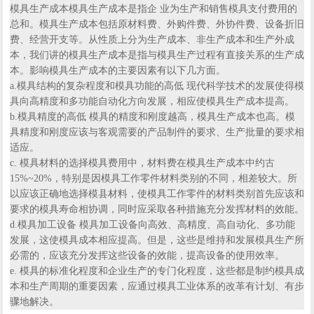
模具生产成本模具生产成本是指企 业为生产和销售模具支付费用的
总和。模具生产成本包括原材料费、外购件费、外协件费、设备折旧
费、经营开支等。从性质上分为生产成本、非生产成本和生产外成
本，我们讲的模具生产成本是指与模具生产过程有直接关系的生产成
本。影响模具生产成本的主要因素有以下几方面。
a.模具结构的复杂程度和模具功能的高低 现代科学技术的发展使得模
具向高精度和多功能自动化方向发展，相应使模具生产成本提高。
b.模具精度的高低 模具的精度和刚度越高，模具生产成本也高。模
具精度和刚度应该与客观需要的产品制件的要求、生产批量的要求相
适应。
c. 模具材料的选择模具费用中，材料费在模具生产成本中约古
15%~20%，特别是因模具工作零件材料类别的不同，相差较大。所
以应该正确地选择模县材料，使模具工作零件的材料类别首先应该和
要求的模具寿命相协调，同时应采取各种措施充分发挥材料的效能。
d.模具加工设备 模具加工设备向高效、高精度、高自动化、多功能
发展，这使模具成本相应提高。但是，这些是维持和发展模具生产所
必需的，应该充分发挥这些设备的效能，提高设备的使用效率。
e. 模具的标准化程度和企业生产的专门化程度，这些都是制约模具成
本和生产周期的重要因素，应通过模具工业体系的改革有计划、有步
骤地解决。