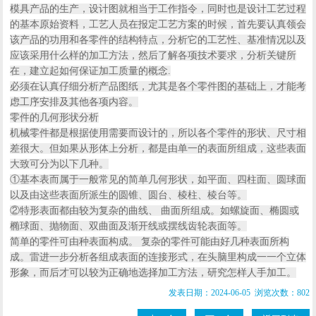
模具产品的生产，设计图就相当于工作指令，同时也是设计工艺过程
的基本原始资料，工艺人员在报定工艺方案的时候，首先要认真领会
该产品的功用和各零件的结构特点，分析它的工艺性、基准情况以及
应该采用什么样的加工方法，然后了解各项技术要求，分析关键所
在，建立起如何保证加工质量的概念.
必须在认真仔细分析产品图纸，尤其是各个零件图的基础上，才能考
虑工序安排及其他各项内容。
零件的几何形状分析
机械零件都是根据使用需要而设计的，所以各个零件的形状、尺寸相
差很大。但如果从形体上分析，都是由单一的表面所组成，这些表面
大致可分为以下几种。
①基本表而属于一般常见的简单几何形状，如平面、四柱面、圆球面
以及由这些表面所派生的圆锥、圆台、棱柱、棱台等。
②特形表面都由较为复杂的曲线、 曲面所组成。如螺旋面、椭圆或
椭球面、抛物面、双曲面及渐开线或摆线齿轮表面等。
简单的零件可由种表面构成。 复杂的零件可能由好几种表面所构
成。雷进一步分析各组成表面的连接形式，在头脑里构成一一个立体
形象，而后才可以较为正确地选择加工方法，研究怎样人手加工。
发表日期：2024-06-05 浏览次数：802