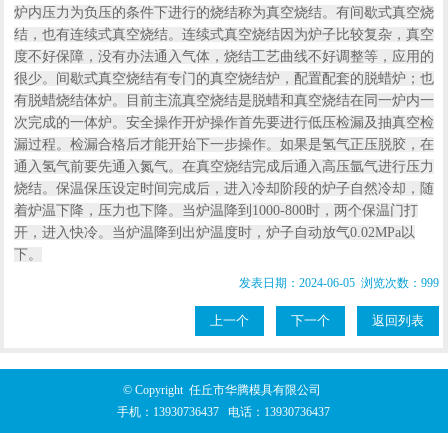
炉内压力为负压的条件下进行的烧结称为真空烧结。有间歇式真空烧
结，也有连续式真空烧结。连续式真空烧结因为炉子比较复杂，真空
度不好保障，没有办法通入气体，烧结工艺曲线不好调整等，应用的
很少。间歇式真空烧结有专门的真空烧结炉，配置配套的脱蜡炉；也
有脱蜡烧结体炉。目前主流真空烧结是脱蜡和真空烧结在同一炉内一
次完成的一体炉。安全操作开炉操作首先要进行低压检漏及抽真空检
漏过程。检漏合格后才能开始下一步操作。如果是氢气正压脱胶，在
通入氢气前要先通入氮气。在真空烧结完成后通入高压氩气进行压力
烧结。保温保压设定时间完成后，进入冷却阶段的炉子自然冷却，随
着炉温下降，压力也下降。当炉温降到1000-800时，两个保温门打
开，进入快冷。当炉温降到出炉温度时，炉子自动放气0.02MPa以
下。
发表日期：2024-06-05 浏览次数：999
上一个
下一个
返回列表
© Copyright 任丘市华腾模具有限公司
手机：
13930736437
电话：
13930736437