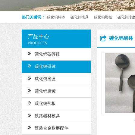
热门关键词：
碳化钨料钵
碳化钨模具
碳化钨鄂板
碳化钨球
产品中心
碳化钨研钵
PRODUCTS
碳化钨破碎锤
碳化钨研钵
碳化钨磨盒
碳化钨磨罐
碳化钨鄂板
铁路器材模具
硬质合金耐磨配件