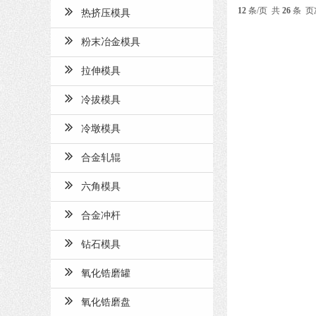
12
条/页 共
26
条 页
热挤压模具
粉末冶金模具
拉伸模具
冷拔模具
冷墩模具
合金轧辊
六角模具
合金冲杆
钻石模具
氧化锆磨罐
氧化锆磨盘