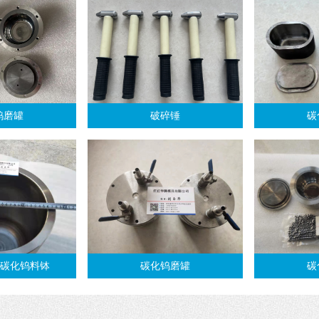
钨磨罐
破碎锤
碳
 碳化钨料钵
碳化钨磨罐
碳