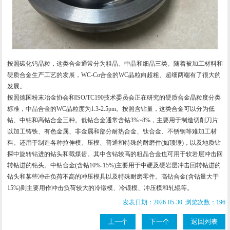
按照碳化钨晶粒，这类合金通常分为粗晶、中晶和细晶三类。随着被加工材料和
硬质合金生产工艺的发展，WC-Co合金的WC晶粒向超粗、超细两端有了很大的
发展。
按照德国粉末冶金协会和ISO/TC190技术委员会正在研究的硬质合金晶粒度分类
标准，中晶合金的WC晶粒度为1.3-2.5pm。按照含钻量，这类合金可以分为低
钻、中钻和高钻合金三种。低钻合金通常含钻3%~8%，主要用于制造切削刀片
以加工铸铁、有色金属、非金属和部分耐热合金、钛合金、不锈钢等难加工材
料。还用于制造各种拉伸模、压模、普通和特殊的耐磨件(如顶锤)，以及地质钻
探中旋转钻进的钻头和截煤齿。其中含钻较高的粗晶合金也可用于软岩层冲击回
转钻进的钻头。中钻合金(含钻10%-15%)主要用于中硬及硬岩层冲击回转钻进的
钻头和某些冲击负荷不高的冲压模具以及特殊耐磨零件。高钻合金(含钻量大于
15%)则主要用作冲击负荷较大的冷镦模、冷锻模、冲压模和轧辊等。
发表日期：2026-05-30 浏览次数：196
上一个
下一个
返回列表