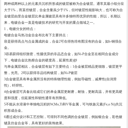
两种或两种以上的元素共沉积所形成的镀层被称为合金镀层。通常其最小组分应
大于1%，而某些镀层，合金含量虽少于1%，但对镀层性能影响大，也可称为合
金镀层由里合金镀层比单金属镀层具有许多独特而优异的性能，所以，长期以
来，电镀合金一直是电镀技术的研究与开发的重点领域之一。
1，电镀分女的特点
：
电镀合金马热冶金合金布比有下主要持点：
容是获得高点与点金属成的金，合金2可在得热培有图没有的合金，如b-铜强合
金。
3容易获得组织致密，性腿优异的非品态合金，如Ni-P合金至在相同合金成分
下，电镀合金比热熔合金的硬度高，延展性差)抄
与单金属层相比，合金镀层有如下主要特点：1合金被层精品更细致，镀层更平
整，光亮。2司以获得非品结构镀层，如Ni-P镀层
3合金镀层具有单金属所没有的特殊物理性能，例如导磁性，减摩性(自润滑
性)，钎焊性。
4合金镀层可具备比组成它们的单金属层更耐磨，耐蚀，更耐高温，并有更高硬
度和强度，但延展性和韧性通常有所降低。
5不能从水溶液中单独电沉积的W,Mo,Ti和V等金属，可与铁族元素(Fe,o Ni)共沉
积形成合金。
6通过成分设计和工艺控制，可得到不同色调的合金镀层，例如银合金，彩色镀
键及仿金合金等，具有更好的装饰效果。