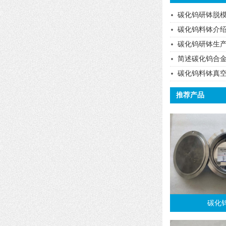
碳化钨研钵脱
碳化钨料钵介
碳化钨研钵生
简述碳化钨合
碳化钨料钵真
推荐产品
碳化