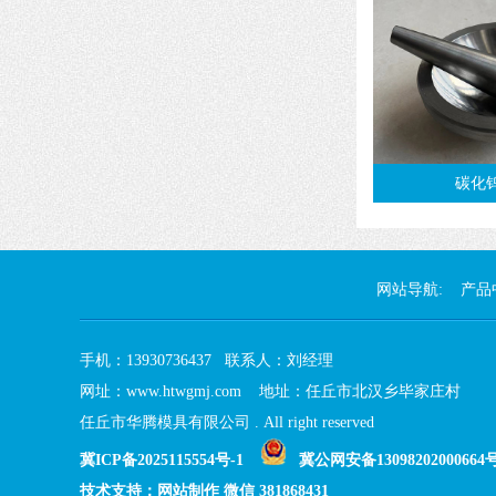
碳化
网站导航:
产品
手机：13930736437 联系人：刘经理
网址：www.htwgmj.com 地址：任丘市北汉乡毕家庄村
任丘市华腾模具有限公司 . All right reserved
冀ICP备2025115554号-1
冀公网安备13098202000664
技术支持：网站制作 微信 381868431