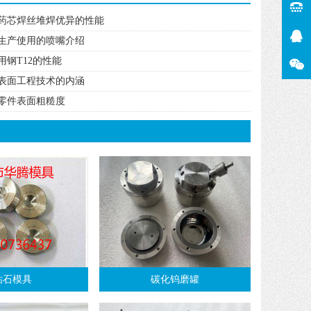
药芯焊丝堆焊优异的性能
生产使用的喷嘴介绍
用钢T12的性能
表面工程技术的内涵
零件表面粗糙度
钻石模具
碳化钨磨罐