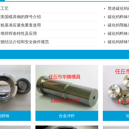
模工艺
简述碳化钨
绍美国模具钢的牌号介绍
碳化钨料钵
产粗基准应避免重复使用
碳化钨鄂板
金堆焊焊条特性及应用
碳化钨料钵
空烧结法介绍和安全操作规范
碳化钨研钵
钨研钵
合金冲杆