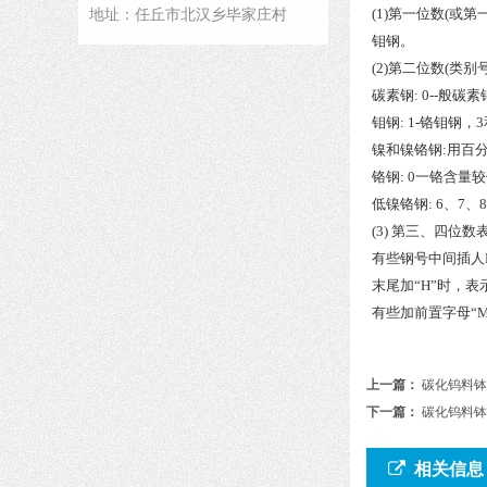
(1)第一位数(或第
地址：任丘市北汉乡毕家庄村
钼钢。
(2)第二位数(类
碳素钢: 0--般碳
钼钢: 1-铬钼钢，
镍和镍铬钢:用百
铬钢: 0一铬含量较
低镍铬钢: 6、7、8、
(3) 第三、四位
有些钢号中间插人B
末尾加“H”时，
有些加前置字母“M”
上一篇：
碳化钨料钵
下一篇：
碳化钨料钵
相关信息