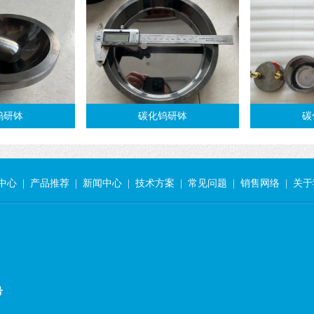
钨研钵
碳化钨研钵
碳
中心
|
产品推荐
|
新闻中心
|
技术方案
|
常见问题
|
销售网络
|
关于
号