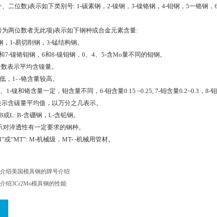
一、二位数)表示如下类别号: 1-碳素钢，2-镍钢，3-镍铬钢，4-钼钢，5一铬钢，6
别号为两位数者无此项)表示如下钢种或合金元素含量:
素钢，1-易切削钢，3-锰结构钢。
3和7-镍铬钼钢，6和8-镍钼钢，0、4、5-含Mo量不同的钼钢。
分数表示平均含镍量。
低，1- -铬含量较高。
1-镍和铬含量一定，钼含量不同，6-钼含量0.15 ~0.25, 7-钼含量0.2~0.3，8-钼含量0.
数表示含碳量平均值，以万分之几表示。
或L: B-含硼钢，L-含铅钢。
表示对淬透性有一定要求的钢种。
或“MT": M-机械级，MT- -机械用管材。
介绍美国模具钢的牌号介绍
介绍3Cr2Mo模具钢的性能