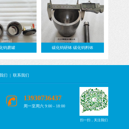
化钨磨罐
碳化钨研钵 碳化钨料钵
我们
|
联系我们
13930736437
周一至周六 9:00 - 18:00
扫一扫，关注我们