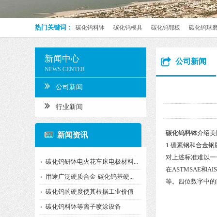
热门关键词：
碳化钨料钵
碳化钨模具
碳化钨鄂板
碳化钨球
新闻中心
公司新闻
NEWS CENTER
公司新闻
行业新闻
碳化钨料钵
介绍美
新闻资讯
1.碳素钢和合金
对上述标准难以一
碳化钨研钵电火花车床电极材料...
在ASTMSAE和
用途广泛硬质合金-碳化钨基硬...
等。四位数字中的
碳化钨的硬度使其根据工业价值
碳化钨料钵等离子喷涂设备